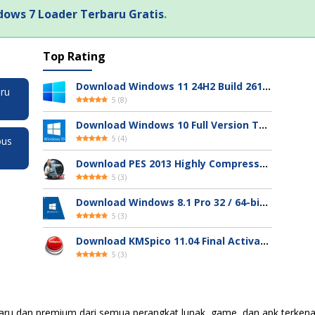
ows 7 Loader Terbaru Gratis
.
Top Rating
Download Windows 11 24H2 Build 26100.3613 ISO Resmi
ru
5
(
8
)
Download Windows 10 Full Version Terbaru 2025
5
(
4
)
ous
Download PES 2013 Highly Compressed Full Version
5
(
3
)
Download Windows 8.1 Pro 32 / 64-bit ISO (Terbaru 2025)
5
(
3
)
Download KMSpico 11.04 Final Activator Terbaru
5
(
3
)
aru dan premium dari semua perangkat lunak, game, dan apk terkena