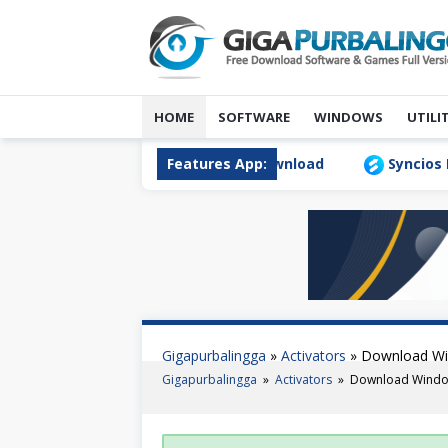
Skip
to
content
HOME
SOFTWARE
WINDOWS
UTILI
ta Transfer 1.1.0 Full Version Download
Features App:
Syncios Mobil
Gigapurbalingga
»
Activators
»
Download Win
Gigapurbalingga
»
Activators
»
Download Window