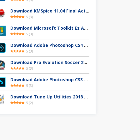
Download KMSpico 11.04 Final Activator Terbaru
5
(
3
)
Download Microsoft Toolkit Ez Activator 2.7.4 Gratis
5
(
3
)
Download Adobe Photoshop CS4 32 / 64-Bit Full Version Gratis
5
(
3
)
Download Pro Evolution Soccer 2013 Full Version
5
(
3
)
Download Adobe Photoshop CS3 Full Version Gratis
5
(
3
)
Download Tune Up Utilities 2018 Full Version
5
(
2
)