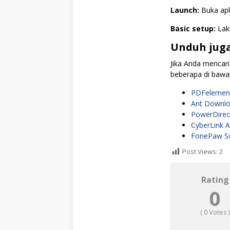
Launch:
Buka apl
Basic setup:
Laku
Unduh juga
Jika Anda mencari
beberapa di bawah
PDFelemen
Ant Downlo
PowerDirec
CyberLink A
FonePaw Sc
Post Views:
2
Rating
0
(
0
Votes )