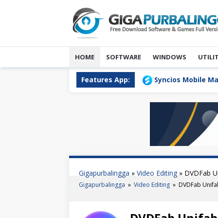
Skip
to
content
HOME
SOFTWARE
WINDOWS
UTILI
ull Version Download
Features App:
Syncios Mobile Manager 7.0.0 Ful
Gigapurbalingga
»
Video Editing
»
DVDFab Un
Gigapurbalingga
»
Video Editing
»
DVDFab Unifab
DVDFab Unifab