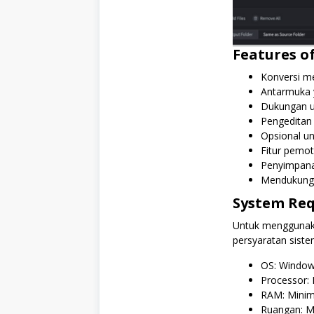
Features o
Konversi m
Antarmuka 
Dukungan un
Pengeditan
Opsional u
Fitur pemot
Penyimpana
Mendukung 
System Re
Untuk menggunak
persyaratan siste
OS: Window
Processor: 
RAM: Minim
Ruangan: M