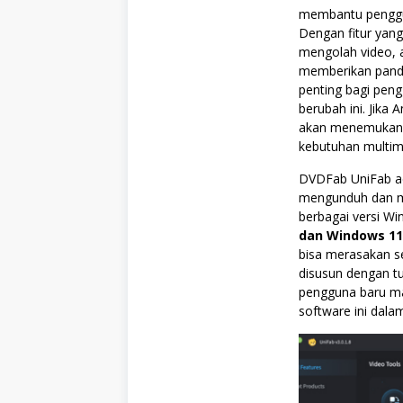
membantu penggun
Dengan fitur yang
mengolah video, 
memberikan pand
penting bagi peng
berubah ini. Jika
akan menemukan b
kebutuhan multim
DVDFab UniFab ad
mengunduh dan me
berbagai versi W
dan Windows 11
bisa merasakan sen
disusun dengan t
pengguna baru ma
software ini dala