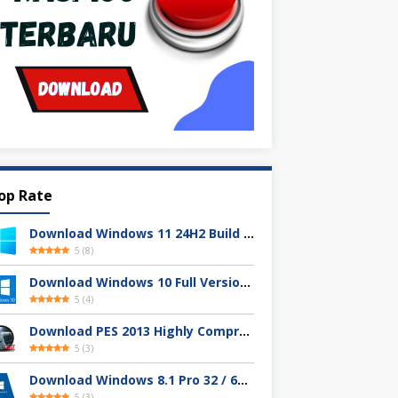
op Rate
Download Windows 11 24H2 Build 26100.3613 ISO Resmi
5
(
8
)
Download Windows 10 Full Version Terbaru 2025
5
(
4
)
Download PES 2013 Highly Compressed Full Version
5
(
3
)
Download Windows 8.1 Pro 32 / 64-bit ISO (Terbaru 2025)
5
(
3
)