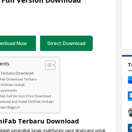
wnload Now
Direct Download
ents
T
 Terbaru Download
Fab Download Terbaru
f DVDFab UniFab
quirements
Fab Full Version Free Download
nload and Install DVDFab UniFab?
 dari Bagas31
iFab Terbaru Download
alah perangkat lunak multifungsi yang dirancang untuk