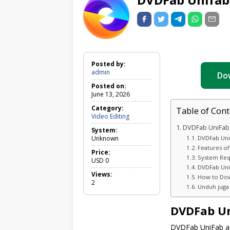
Posted by:
admin
Do
Posted on:
June 13, 2026
Category:
Table of Cont
Video
Video Editing
Editing
DVDFab UniFab
System:
Unknown
DVDFab Uni
Features o
Price:
System Re
USD
0
DVDFab Uni
Views:
How to Dow
2
Unduh juga
DVDFab Un
DVDFab UniFab ad