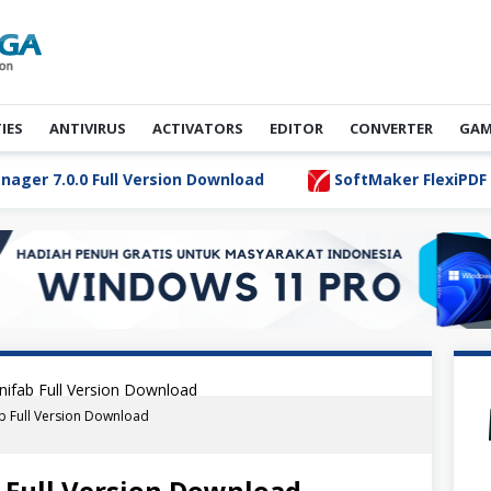
TIES
ANTIVIRUS
ACTIVATORS
EDITOR
CONVERTER
GAM
l Version Download
SoftMaker FlexiPDF Pro 12.0 Full V
ifab Full Version Download
 Full Version Download
 Full Version Download