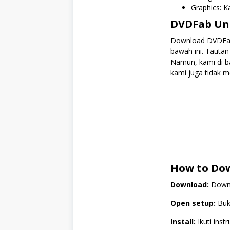
Graphics: K
DVDFab Uni
Download DVDFab 
bawah ini. Tautan
Namun, kami di ba
kami juga tidak m
How to Dow
Download:
Downlo
Open setup:
Buka
Install:
Ikuti inst