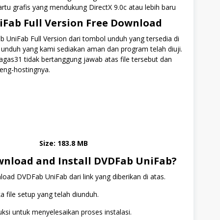
artu grafis yang mendukung DirectX 9.0c atau lebih baru
Fab Full Version Free Download
UniFab Full Version dari tombol unduh yang tersedia di
 unduh yang kami sediakan aman dan program telah diuji.
gas31 tidak bertanggung jawab atas file tersebut dan
eng-hostingnya.
Download Link 1
Download Link 2
Size: 183.8 MB
nload and Install DVDFab UniFab?
ad DVDFab UniFab dari link yang diberikan di atas.
 file setup yang telah diunduh.
ruksi untuk menyelesaikan proses instalasi.