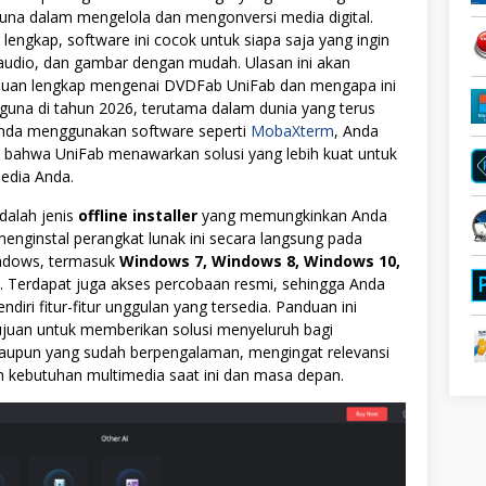
a dalam mengelola dan mengonversi media digital.
 lengkap, software ini cocok untuk siapa saja yang ingin
audio, dan gambar dengan mudah. Ulasan ini akan
uan lengkap mengenai DVDFab UniFab dan mengapa ini
guna di tahun 2026, terutama dalam dunia yang terus
 Anda menggunakan software seperti
MobaXterm
, Anda
ahwa UniFab menawarkan solusi yang lebih kuat untuk
edia Anda.
alah jenis
offline installer
yang memungkinkan Anda
nginstal perangkat lunak ini secara langsung pada
indows, termasuk
Windows 7, Windows 8, Windows 10,
. Terdapat juga akses percobaan resmi, sehingga Anda
diri fitur-fitur unggulan yang tersedia. Panduan ini
ujuan untuk memberikan solusi menyeluruh bagi
upun yang sudah berpengalaman, mengingat relevansi
m kebutuhan multimedia saat ini dan masa depan.