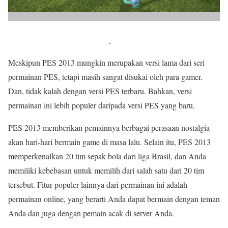
Meskipun PES 2013 mungkin merupakan versi lama dari seri
permainan PES, tetapi masih sangat disukai oleh para gamer.
Dan, tidak kalah dengan versi PES terbaru. Bahkan, versi
permainan ini lebih populer daripada versi PES yang baru.
PES 2013 memberikan pemainnya berbagai perasaan nostalgia
akan hari-hari bermain game di masa lalu. Selain itu, PES 2013
memperkenalkan 20 tim sepak bola dari liga Brasil, dan Anda
memiliki kebebasan untuk memilih dari salah satu dari 20 tim
tersebut. Fitur populer lainnya dari permainan ini adalah
permainan online, yang berarti Anda dapat bermain dengan teman
Anda dan juga dengan pemain acak di server Anda.