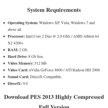
System Requirements
Operating System:
Windows XP, Vista, Windows 7 and
above all.
Processor:
Intel Core 2 Duo @ 2.0 GHz / AMD Athlon 64
X2 4200+
RAM:
2 Gb.
Hard Drive:
8 Gb free.
Video Memory:
512 Mb
Video Card:
nVidia GeForce 8800 / ATI Radeon HD 2900
Sound Card:
DirectX Compatible.
DirectX:
9.0
Download PES 2013 Highly Compressed
Full Version