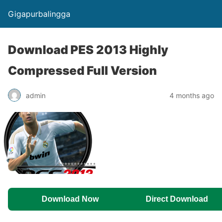
Gigapurbalingga
Download PES 2013 Highly
Compressed Full Version
admin
4 months ago
Download Now
Direct Download